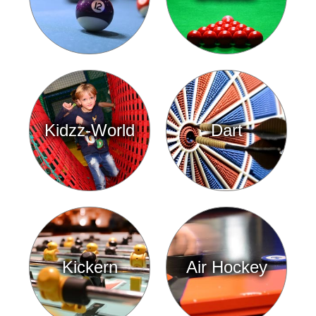
Kidzz-World
Dart
Kickern
Air Hockey