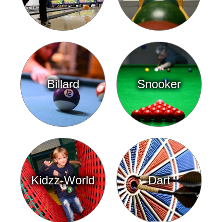
Billard
Snooker
Kidzz-World
Dart