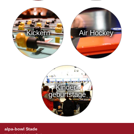
Kickern
Air Hockey
Kinder-
geburtstage
alpa-bowl Stade