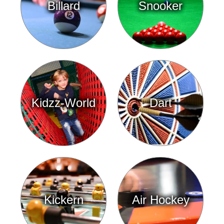
Billard
Snooker
Kidzz-World
Dart
Kickern
Air Hockey