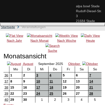
alpa bowl Stade
Rudolf-Diesel-Str.
3
21684 Stade
Startseite
Veranstaltungen
Nach Jahr
Nach Monat
Nach Woche
Heute
Suche
Monatsansicht
August
September 2025
Oktober
Mo
Di
Mi
Do
Fr
Sa
So
36
1
2
3
4
5
6
7
37
8
9
10
11
12
13
14
38
15
16
17
18
19
20
21
39
22
23
24
25
26
27
28
40
29
30
1
2
3
4
5